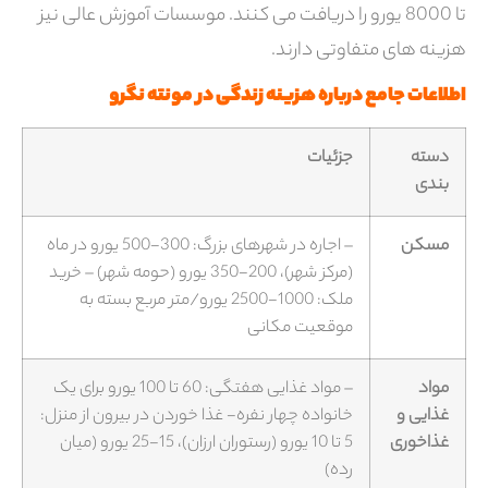
تا 8000 یورو را دریافت می کنند. موسسات آموزش عالی نیز
هزینه های متفاوتی دارند.
اطلاعات جامع درباره هزینه زندگی در مونته نگرو
دسته
جزئیات
بندی
مسکن
– اجاره در شهرهای بزرگ: 300-500 یورو در ماه
(مرکز شهر)، 200-350 یورو (حومه شهر) – خرید
ملک: 1000-2500 یورو/متر مربع بسته به
موقعیت مکانی
مواد
– مواد غذایی هفتگی: 60 تا 100 یورو برای یک
غذایی و
خانواده چهار نفره- غذا خوردن در بیرون از منزل:
غذاخوری
5 تا 10 یورو (رستوران ارزان)، 15-25 یورو (میان
رده)