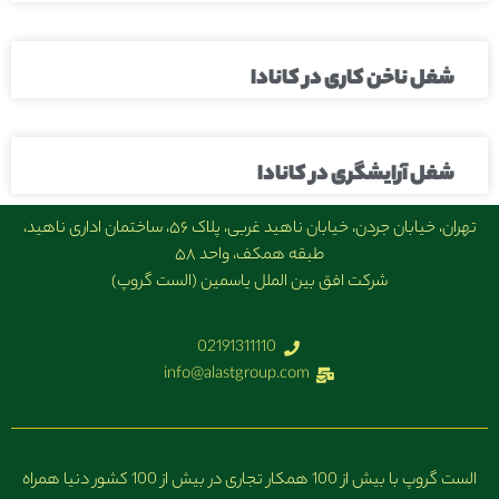
شغل ناخن کاری در کانادا
شغل آرایشگری در کانادا
تهران، خیابان جردن، خیابان ناهید غربی، پلاک ۵۶، ساختمان اداری ناهید،
طبقه همکف، واحد ۵۸
شرکت افق بین الملل یاسمین (الست گروپ)
02191311110
info@alastgroup.com
الست گروپ با بیش از 100 همکار تجاری در بیش از 100 کشور دنیا همراه