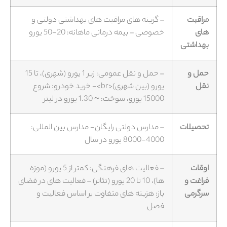
مراقبت
– گزینه های مراقبت های بهداشتی دولتی و
های
خصوصی – بیمه درمانی ماهانه: 20-50 یورو
بهداشتی
حمل و
– حمل و نقل عمومی: زیر 1 یورو (شهری)، تا 15
نقل
یورو (بین شهری)<br>- خرید خودرو: شروع
15000 یورو، سوخت: ~ 1.30 یورو در لیتر
تحصیلات
– مدارس دولتی رایگان- مدارس بین المللی:
4000-8000 یورو در سال
اوقات
– فعالیت های فرهنگی: کمتر از 5 یورو (موزه
فراغت و
ها)، 10 تا 20 یورو (تئاتر) – فعالیت های در فضای
سرگرمی
باز: هزینه های متفاوت بر اساس فعالیت و
فصل