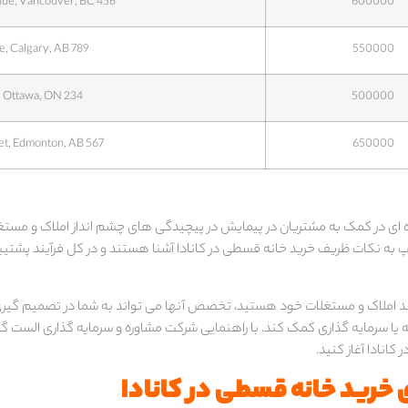
456 Oak Avenue, Vancouver, BC
600000
789 Birch Lane, Calgary, AB
550000
234 Elm Road, Ottawa, ON
500000
567 Pine Street, Edmonton, AB
650000
ای در کمک به مشتریان در پیمایش در پیچیدگی های چشم انداز املاک و مستغل
پ به نکات ظریف خرید خانه قسطی در کانادا آشنا هستند و در کل فرآیند پشتیبا
 سبد املاک و مستغلات خود هستید، تخصص آنها می تواند به شما در تصمیم گیر
یا سرمایه گذاری کمک کند. با راهنمایی شرکت مشاوره و سرمایه گذاری الست گ
انادا آغاز کنید.
ای خرید خانه قسطی در کانادا