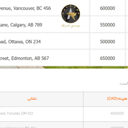
هزینه
(CAD)
نشانی
123 Maple Street, Toronto, ON
450000