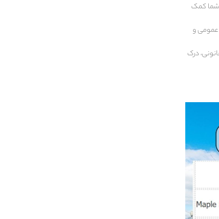
ه شما کمک
 عمومی و
انونی، درک