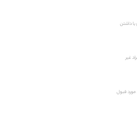
 یا داشتن
ت، معمولاً درصدی از قیمت خرید ملک (اغلب 20٪ برای افراد غیر
 مورد قبول